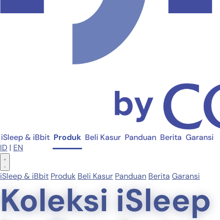
iSleep & iBbit
Produk
Beli Kasur
Panduan
Berita
Garansi
ID
|
EN
iSleep & iBbit
Produk
Beli Kasur
Panduan
Berita
Garansi
Koleksi iSleep