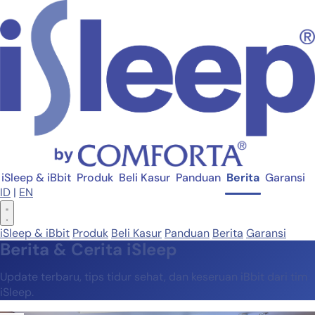
iSleep & iBbit
Produk
Beli Kasur
Panduan
Berita
Garansi
ID
|
EN
iSleep & iBbit
Produk
Beli Kasur
Panduan
Berita
Garansi
Berita & Cerita iSleep
Update terbaru, tips tidur sehat, dan keseruan iBbit dari tim
iSleep.