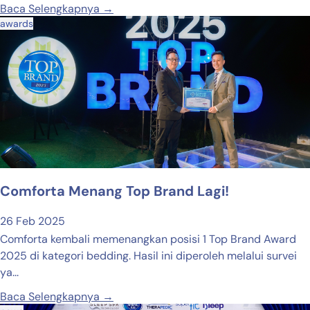
Baca Selengkapnya →
awards
Comforta Menang Top Brand Lagi!
26 Feb 2025
Comforta kembali memenangkan posisi 1 Top Brand Award
2025 di kategori bedding. Hasil ini diperoleh melalui survei
ya...
Baca Selengkapnya →